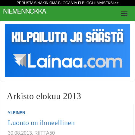
PERUSTA SINÄKIN OMA BLOGAAJA.FI BLOGI ILMAISEKSI >>
NIEMENNOKKA
Arkisto elokuu 2013
YLEINEN
Luonto on ihmeellinen
30.08.2013, RIITTA50