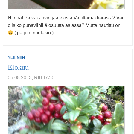
Niinpä! Päiväkahvin jäätelöstä Vai iltamakkarasta? Vai
olisiko punaviinillä osuutta asiassa? Mutta nautittu on
( paljon muutakin )
YLEINEN
Elokuu
05.08.2013, RIITTA50