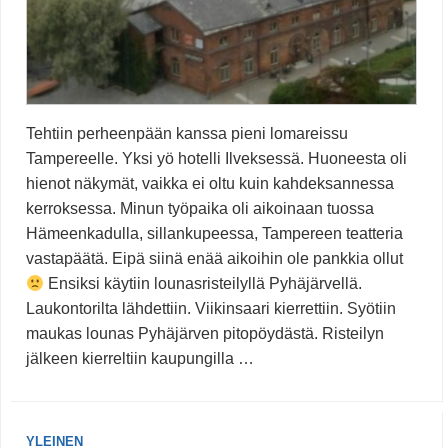
Tehtiin perheenpään kanssa pieni lomareissu
Tampereelle. Yksi yö hotelli Ilveksessä. Huoneesta oli
hienot näkymät, vaikka ei oltu kuin kahdeksannessa
kerroksessa. Minun työpaika oli aikoinaan tuossa
Hämeenkadulla, sillankupeessa, Tampereen teatteria
vastapäätä. Eipä siinä enää aikoihin ole pankkia ollut
Ensiksi käytiin lounasristeilyllä Pyhäjärvellä.
Laukontorilta lähdettiin. Viikinsaari kierrettiin. Syötiin
maukas lounas Pyhäjärven pitopöydästä. Risteilyn
jälkeen kierreltiin kaupungilla …
YLEINEN