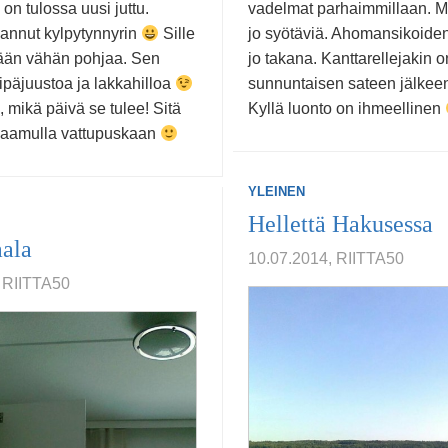
 on tulossa uusi juttu.
vadelmat parhaimmillaan. M
ilannut kylpytynnyrin
Sille
jo syötäviä. Ahomansikoiden
änään vähän pohjaa. Sen
jo takana. Kanttarellejakin o
ipäjuustoa ja lakkahilloa
sunnuntaisen sateen jälkee
 mikä päivä se tulee! Sitä
Kyllä luonto on ihmeellinen
 aamulla vattupuskaan
YLEINEN
Hellettä Hakusessa
aala
10.07.2014, RIITTA50
 RIITTA50