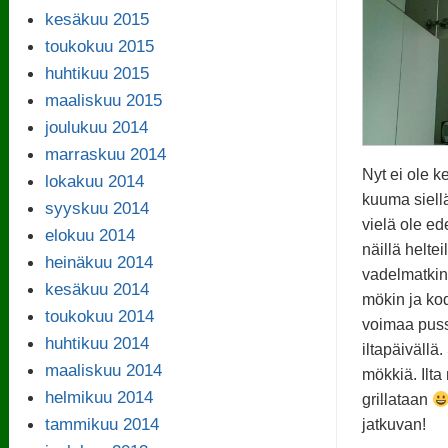
kesäkuu 2015
toukokuu 2015
huhtikuu 2015
maaliskuu 2015
joulukuu 2014
marraskuu 2014
Nyt ei ole k
lokakuu 2014
kuuma siellä
syyskuu 2014
vielä ole ed
elokuu 2014
näillä heltei
heinäkuu 2014
vadelmatki
kesäkuu 2014
mökin ja ko
toukokuu 2014
voimaa pussi
huhtikuu 2014
iltapäivällä.
maaliskuu 2014
mökkiä. Ilta
helmikuu 2014
grillataan
tammikuu 2014
jatkuvan!