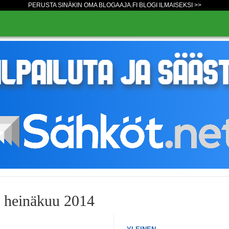
PERUSTA SINÄKIN OMA BLOGAAJA.FI BLOGI ILMAISEKSI >>
o heinäkuu 2014