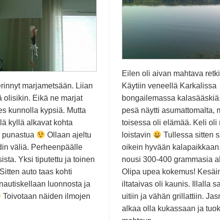
Eilen oli aivan mahtava retk
erinnyt marjametsään. Liian
Käytiin veneellä Karkalissa
 olisikin. Eikä ne marjat
bongailemassa kalasääskiä
es kunnolla kypsiä. Mutta
pesä näytti asumattomalta, 
llä kyllä alkavat kohta
toisessa oli elämää. Keli oli
n punastua
Ollaan ajeltu
loistavin
Tullessa sitten s
din väliä. Perheenpäälle
oikein hyvään kalapaikkaan
sta. Yksi tiputettu ja toinen
nousi 300-400 grammasia a
 Sitten auto taas kohti
Olipa upea kokemus! Kesäi
 nautiskellaan luonnosta ja
iltataivas oli kaunis. Illalla s
Toivotaan näiden ilmojen
uitiin ja vähän grillattiin. Ja
alkaa olla kukassaan ja tuo