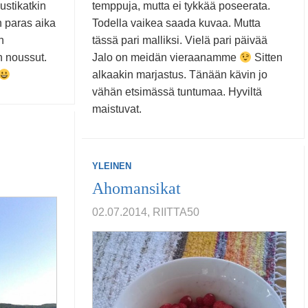
ustikatkin
temppuja, mutta ei tykkää poseerata.
 paras aika
Todella vaikea saada kuvaa. Mutta
n
tässä pari malliksi. Vielä pari päivää
n noussut.
Jalo on meidän vieraanamme
Sitten
alkaakin marjastus. Tänään kävin jo
vähän etsimässä tuntumaa. Hyviltä
maistuvat.
YLEINEN
Ahomansikat
02.07.2014, RIITTA50