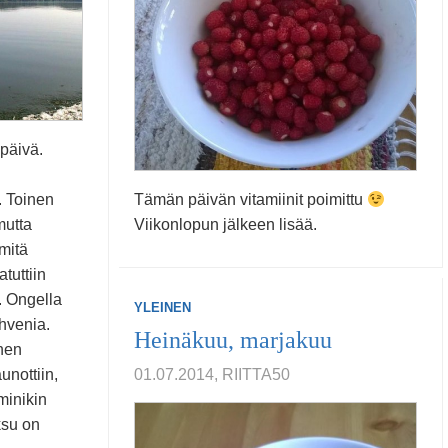
ipäivä.
. Toinen
Tämän päivän vitamiinit poimittu
mutta
Viikonlopun jälkeen lisää.
 mitä
atuttiin
. Ongella
YLEINEN
hvenia.
Heinäkuu, marjakuu
nen
aunottiin,
01.07.2014, RIITTA50
sminikin
ksu on