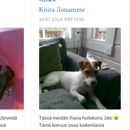
YLEINEN
Koira ilonamme
14.07.2014, RIITTA50
 Järvestä
Tässä meidän ihana hoitokoira Jalo
ssä
Tämä koiruus osaa kaikenlaisia