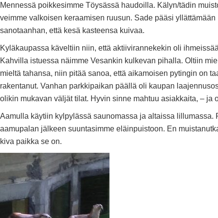
Mennessä poikkesimme Töysässä haudoilla. Kälyn/tädin muist
veimme valkoisen keraamisen ruusun. Sade pääsi yllättämään 
sanotaanhan, että kesä kasteensa kuivaa.
Kyläkaupassa käveltiin niin, että aktiivirannekekin oli ihmeiss
Kahvilla istuessa näimme Vesankin kulkevan pihalla. Oltiin mie
mieltä tahansa, niin pitää sanoa, että aikamoisen pytingin on ta
rakentanut. Vanhan parkkipaikan päällä oli kaupan laajennusos
olikin mukavan väljät tilat. Hyvin sinne mahtuu asiakkaita, – ja o
Aamulla käytiin kylpylässä saunomassa ja altaissa lillumassa
aamupalan jälkeen suuntasimme eläinpuistoon. En muistanutk
kiva paikka se on.