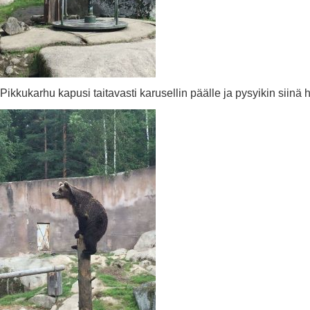
Pikkukarhu kapusi taitavasti karusellin päälle ja pysyikin siinä h