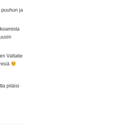
i puuhun ja
aukoamista
 uusin
sen Valtatie
ymisiä
ta pitäisi