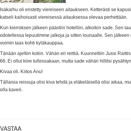
Isäkarhu oli eristetty viereiseen aitaukseen. Ketterästi se kapus
katseli kaihoisasti viereisessä aitauksessa olevaa perhettään.
Kun kierroksen jälkeen päästiin hotelliin, alkoikin sade. Sen t
odotellessa lepuutimme jalkoja ja sitten lounaalle. Sen jälkeen
voimin taas kohti kyläkauppaa.
Tänään ajeltiin kotiin. Vähän eri reittiä. Kuunneltiin Jussi Raitti
66. Ei ollut kiire tullessakaan, mutta sade vähän hillitsi pysäht
Kivaa oli. Kiitos Anu!
Tällaisia reissuja olisi kiva tehdä ja eläkeläisellä olisi aikaa, mut
olla kaveri.
VASTAA