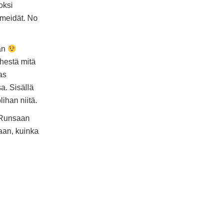
oksi
meidät. No
ään
hestä mitä
as
a. Sisällä
lihan niitä.
. Runsaan
aan, kuinka