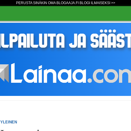
PERUSTA SINÄKIN OMA BLOGAAJA.FI BLOGI ILMAISEKSI >>
YLEINEN