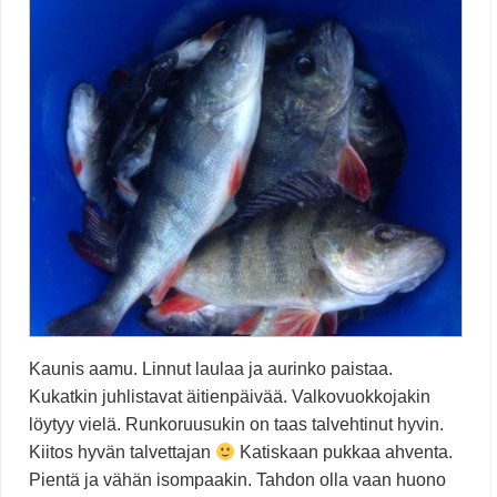
Kaunis aamu. Linnut laulaa ja aurinko paistaa.
Kukatkin juhlistavat äitienpäivää. Valkovuokkojakin
löytyy vielä. Runkoruusukin on taas talvehtinut hyvin.
Kiitos hyvän talvettajan
Katiskaan pukkaa ahventa.
Pientä ja vähän isompaakin. Tahdon olla vaan huono