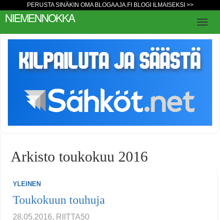
PERUSTA SINÄKIN OMA BLOGAAJA.FI BLOGI ILMAISEKSI >>
NIEMENNOKKA
Arkisto toukokuu 2016
YLEINEN
Toukokuun touhuja
28.05.2016, RIITTA50