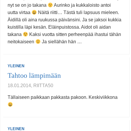
nyt se on jo takana
Aurinko ja kukkaloisto antoi
uutta virtaa
Näitä riitti… Tästä tuli lapsuus mieleen.
Äidillä oli aina ruukussa päivänsini. Ja se jaksoi kukkia
kuistilla läpi kesän. Eläinpuistossa. Aidot oli aidan
takana
Kaksi vuotta sitten perheenpää ihastui tähän
neitokaiseen
Ja siellähän hän …
YLEINEN
Tahtoo lämpimään
18.01.2014, RIITTA50
Tällaiseen paikkaan pakkasta pakoon. Keskiviikkona
YLEINEN