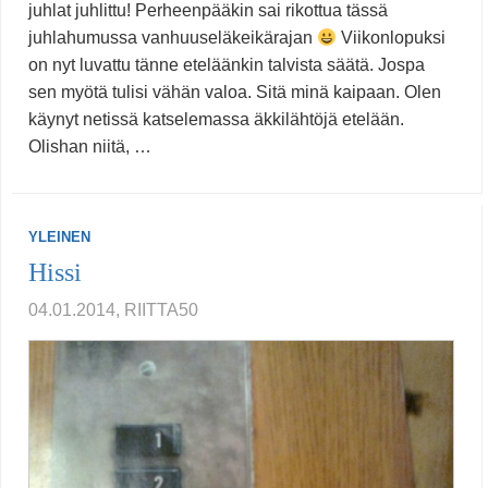
juhlat juhlittu! Perheenpääkin sai rikottua tässä
juhlahumussa vanhuuseläkeikärajan
Viikonlopuksi
on nyt luvattu tänne eteläänkin talvista säätä. Jospa
sen myötä tulisi vähän valoa. Sitä minä kaipaan. Olen
käynyt netissä katselemassa äkkilähtöjä etelään.
Olishan niitä, …
YLEINEN
Hissi
04.01.2014, RIITTA50