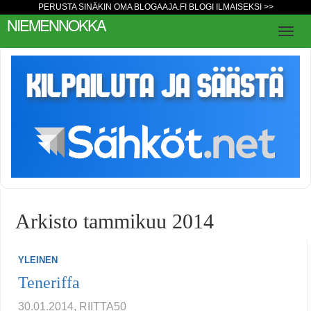
PERUSTA SINÄKIN OMA BLOGAAJA.FI BLOGI ILMAISEKSI >>
NIEMENNOKKA
Arkisto tammikuu 2014
YLEINEN
Teneriffa
30.01.2014, RIITTA50