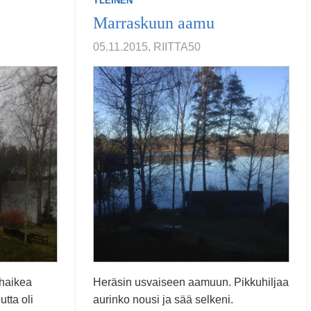
YLEINEN
Marraskuun aamu
05.11.2015, RIITTA50
 haikea
Heräsin usvaiseen aamuun. Pikkuhiljaa
tta oli
aurinko nousi ja sää selkeni.