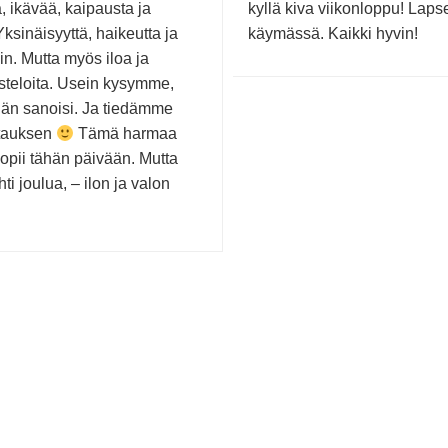
, ikävää, kaipausta ja
kyllä kiva viikonloppu! Laps
Yksinäisyyttä, haikeutta ja
käymässä. Kaikki hyvin!
in. Mutta myös iloa ja
steloita. Usein kysymme,
hän sanoisi. Ja tiedämme
tauksen
Tämä harmaa
opii tähän päivään. Mutta
ti joulua, – ilon ja valon