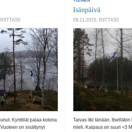
YLEINEN
Isänpäivä
 RIITTA50
08.11.2015, RIITTA50
unut. Kynttilät palaa kotona
Taivas itki tänään. Itselläkin
 Vuoteen on sisältynyt
mieli. Kaipaus on suuri <3 Mu