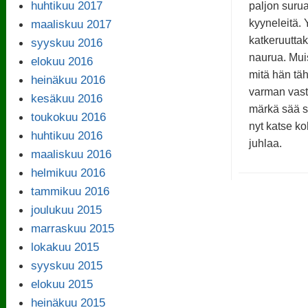
huhtikuu 2017
paljon surua
maaliskuu 2017
kyyneleitä. 
katkeruuttak
syyskuu 2016
naurua. Mui
elokuu 2016
mitä hän tä
heinäkuu 2016
varman vas
kesäkuu 2016
märkä sää s
toukokuu 2016
nyt katse koh
huhtikuu 2016
juhlaa.
maaliskuu 2016
helmikuu 2016
tammikuu 2016
joulukuu 2015
marraskuu 2015
lokakuu 2015
syyskuu 2015
elokuu 2015
heinäkuu 2015