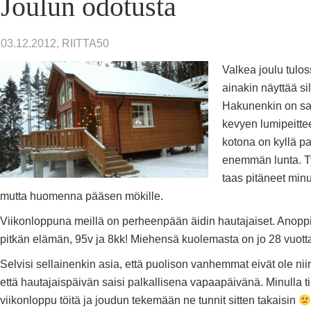
Joulun odotusta
03.12.2012, RIITTA50
Valkea joulu tulo
ainakin näyttää sil
Hakunenkin on sa
kevyen lumipeitte
kotona on kyllä pa
enemmän lunta. T
taas pitäneet minut
mutta huomenna pääsen mökille.
Viikonloppuna meillä on perheenpään äidin hautajaiset. Anoppi
pitkän elämän, 95v ja 8kk! Miehensä kuolemasta on jo 28 vuott
Selvisi sellainenkin asia, että puolison vanhemmat eivät ole niin
että hautajaispäivän saisi palkallisena vapaapäivänä. Minulla tie
viikonloppu töitä ja joudun tekemään ne tunnit sitten takaisin