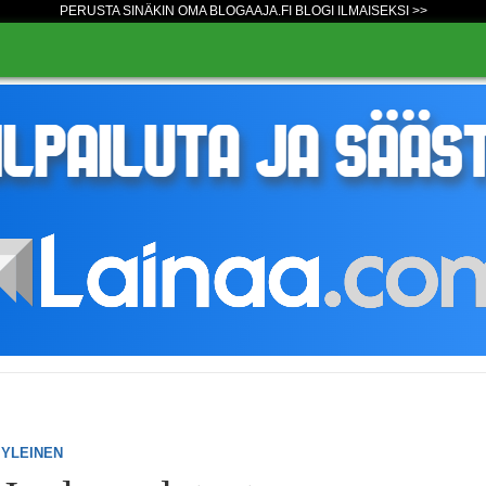
PERUSTA SINÄKIN OMA BLOGAAJA.FI BLOGI ILMAISEKSI >>
YLEINEN