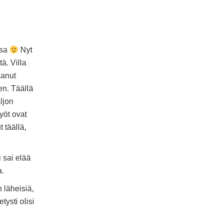
ssa
Nyt
tä. Villa
anut
en. Täällä
ljon
yöt ovat
 täällä,
 sai elää
a.
 läheisiä,
tysti olisi