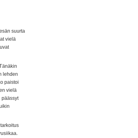
kesän suurta
at vielä
tuvat
 Tänäkin
n lehden
o paistoi
ihen vielä
i päässyt
uikin
 tarkoitus
usiikaa.