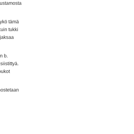
vustamosta
käykö tämä
uin tukki
 jaksaa
n b.
iistittyä.
oukot
nostetaan