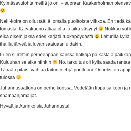
Kylmäsavulohta meillä jo on, – suoraan Kaakerholman piensa
Nelli-koira on ollut täällä lomalla puolitoista viikkoa. En tiedä 
lomasta. Karvakuono alkaa olla jo aika väsynyt
Nukkuu yöt k
eikä oikein jaksa edes kerjätä ruokapöydästä
Laiturilla kyllä
ihailla järveä ja luvan saatuaan uidakin.
Eilen siirrettiin perheenpään kanssa halkoja paikasta a paikkaa
Kuluuhan se aika niinkin
No, tarkoitus oli kyllä saada rantaa s
Tänään pitäisi vaihtaa laituriin ehjä ponttooni. Onneksi on apuj
tulossa
Juhannusaattona on perhe koossa. Vedetään lippu salkoon ja 
shampanjamaljat.
Hyvää ja Aurinkoista Juhannusta!