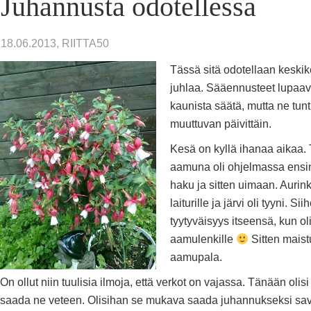
Juhannusta odotellessa
18.06.2013, RIITTA50
Tässä sitä odotellaan keski
juhlaa. Sääennusteet lupaav
kaunista säätä, mutta ne tun
muuttuvan päivittäin.
Kesä on kyllä ihanaa aikaa.
aamuna oli ohjelmassa ensi
haku ja sitten uimaan. Aurink
laiturille ja järvi oli tyyni. Si
tyytyväisyys itseensä, kun ol
aamulenkille
Sitten maist
aamupala.
On ollut niin tuulisia ilmoja, että verkot on vajassa. Tänään olisi
saada ne veteen. Olisihan se mukava saada juhannukseksi sav