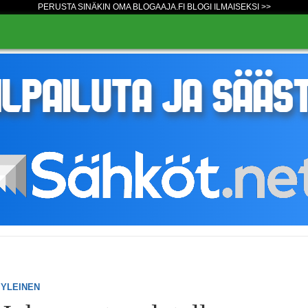
PERUSTA SINÄKIN OMA BLOGAAJA.FI BLOGI ILMAISEKSI >>
YLEINEN