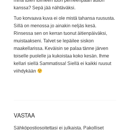
minä tulen toimeen tuon perheenpään auton
kanssa? Sepä jää nähtäväksi.
Tuo korvaava kuva ei ole mistä tahansa ruususta.
Sillä on menossa jo ainakin neljäs kesä.
Rinsessa sen on kerran tuonut äitienpäiväksi,
muistaakseni. Talvet se lepäilee siskon
maakellarissa. Keväisin se palaa tänne järven
toiselle puolelle ja kukoistaa koko kesän. Ihme
kellari siellä Sammatissa! Siellä ei kaikki ruusut
viihdykään
VASTAA
Sähköpostiosoitettasi ei julkaista.
Pakolliset