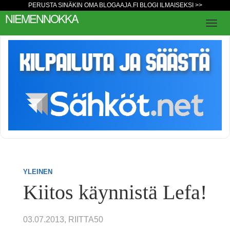
PERUSTA SINÄKIN OMA BLOGAAJA.FI BLOGI ILMAISEKSI >>
NIEMENNOKKA
YLEINEN
Kiitos käynnistä Lefa!
03.07.2013, RIITTA50